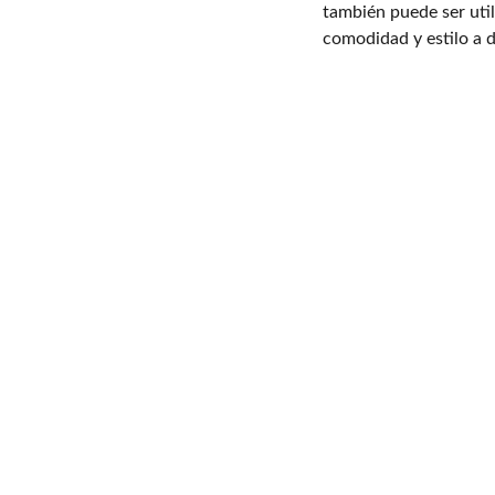
también puede ser uti
comodidad y estilo a 
EMAIL
OLÍTICAS
rivacidad
+52 55 53059823
brang@brang.mx
nvío
eembolso