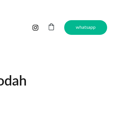
whatsapp
odah