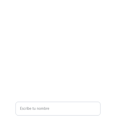
EMAIL
POLÍTICAS
brang@brang.mx
+52 55 53059823
Privacidad
Envío
Reembolso
TELÉFONO
Nombre completo